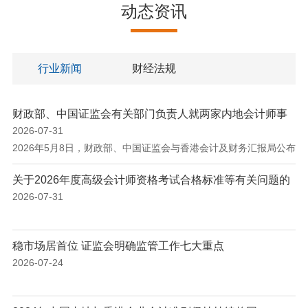
动态资讯
行业新闻
财经法规
财政部、中国证监会有关部门负责人就两家内地会计师事
务所 获准从事H股企业审计业务答记者问
2026-07-31
2026年5月8日，财政部、中国证监会与香港会计及财务汇报局公布
了增补从事H股企业审计业务的2家内地会计师事务所名单。日前，
关于2026年度高级会计师资格考试合格标准等有关问题的
财政部、中国证监会有关部门负责人就增补工作有关问题回答了记
通知
2026-07-31
者的提问。 一、请介绍一下内地会计师事务所增补从事H股企业审
计业务的背景和意义。 答：推动内地会计师事务所从事H股企业审
计业务是深化内地与香港会计交流合作的重要举措。2010年12月，
稳市场居首位 证监会明确监管工作七大重点
财政部、中国证监会首次向香港监管机构...
2026-07-24