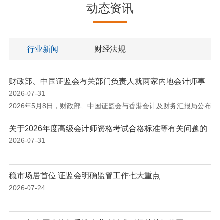
动态资讯
行业新闻
财经法规
财政部、中国证监会有关部门负责人就两家内地会计师事
务所 获准从事H股企业审计业务答记者问
2026-07-31
2026年5月8日，财政部、中国证监会与香港会计及财务汇报局公布
了增补从事H股企业审计业务的2家内地会计师事务所名单。日前，
关于2026年度高级会计师资格考试合格标准等有关问题的
财政部、中国证监会有关部门负责人就增补工作有关问题回答了记
通知
2026-07-31
者的提问。 一、请介绍一下内地会计师事务所增补从事H股企业审
计业务的背景和意义。 答：推动内地会计师事务所从事H股企业审
计业务是深化内地与香港会计交流合作的重要举措。2010年12月，
稳市场居首位 证监会明确监管工作七大重点
财政部、中国证监会首次向香港监管机构...
2026-07-24